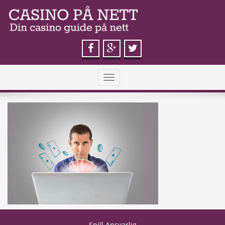
Toggle
navigation
Spill Ansvarlig