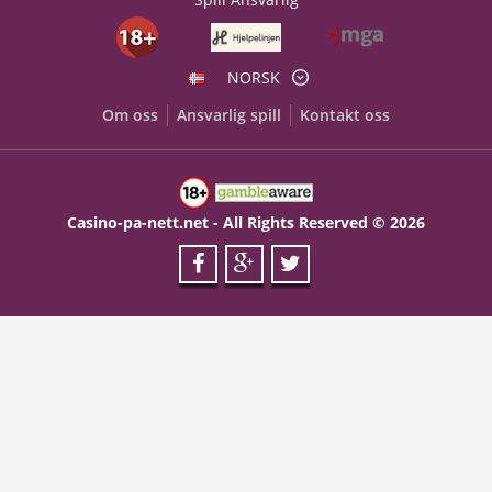
NORSK
Om oss
Ansvarlig spill
Kontakt oss
Casino-pa-nett.net - All Rights Reserved © 2026