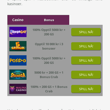
kasinoer.
Casino
Bonus
100% Opptil 5000 kr +
SPILL NÅ!
200 GS
Opptil 10 000 kr i 3
SPILL NÅ!
bonuser
100% Opptil 5000 kr +
SPILL NÅ!
200 GS
5000 kr + 200 GS + 1
SPILL NÅ!
Bonus Crab
100% + 200 GS + 1 Bonus
SPILL NÅ!
Crab