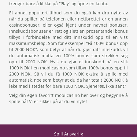
trenger bare å klikke på “Play” og åpne en konto.
Et annet populært tilbud som du også kan dra nytte av
når du spiller på telefonen eller nettbrettet er en annen
casinobonuser, eller også kjent under navnet bonuser.
Innskuddsbonuser er rett og slett en prosentandel bonus
tilbys i forbindelse med ditt innskudd opp til en viss
maksimumsbeløp. Som for eksempel “Få 100% bonus opp
til 2000 NOK”, som betyr at når du gjør ditt innskudd, vil
du automatisk motta en 100% bonus som strekker seg
opp til 2000 NOK. Hvis du gjør et innskudd på en slik
1000 NOK i en mobilcasino som tilbyr 100% bonus opp til
2000 NOK. Så vil du få 1000 NOK ekstra å spille med
automatisk, noe som betyr at du da har totalt 2000 NOK å
leke med i stedet for bare 1000 NOK. Sjenerøs, ikke sant?
Velg din egen favoritt mobilcasino her over og begynne å
spille nå! Vi er sikker på at du vil nyte!
Spill Ansvarlig