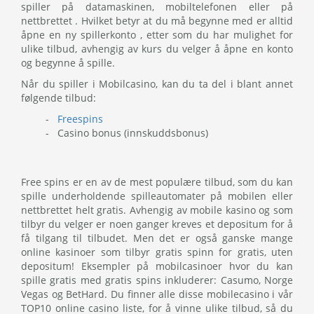
spiller på datamaskinen, mobiltelefonen eller på
nettbrettet . Hvilket betyr at du må begynne med er alltid
åpne en ny spillerkonto , etter som du har mulighet for
ulike tilbud, avhengig av kurs du velger å åpne en konto
og begynne å spille.
Når du spiller i Mobilcasino, kan du ta del i blant annet
følgende tilbud:
Freespins
Casino bonus (innskuddsbonus)
Free spins er en av de mest populære tilbud, som du kan
spille underholdende spilleautomater på mobilen eller
nettbrettet helt gratis. Avhengig av mobile kasino og som
tilbyr du velger er noen ganger kreves et depositum for å
få tilgang til tilbudet. Men det er også ganske mange
online kasinoer som tilbyr gratis spinn for gratis, uten
depositum! Eksempler på mobilcasinoer hvor du kan
spille gratis med gratis spins inkluderer: Casumo, Norge
Vegas og BetHard. Du finner alle disse mobilecasino i vår
TOP10 online casino liste, for å vinne ulike tilbud, så du