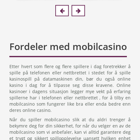
Fordeler med mobilcasino
Etter hvert som flere og flere spillere i dag foretrekker å
spille på telefonen eller nettbrettet i stedet for å spille
kasinospill på datamaskinen din, bør du også online
kasino i dag for å tilpasse seg disse kravene. Online
kasinoer i dagens situasjon legger mye vekt på erfaring
spillerne har i telefonen eller nettbrettet , for å tilby en
mobilcasino som fungerer like bra eller enda bedre enn
deres online casino.
Når du spiller mobilcasino slik at du aldri trenger å
bekymre deg for din sikkerhet, for når du velger en av de
mobilcasino som vi anbefaler, kan vi alltid garantere deg
et trygt og sikkert spillopplevelse uansett hvilken enhet