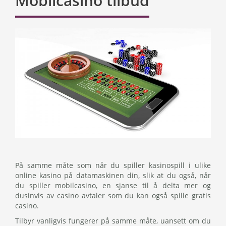
Mobilcasino tilbud
På samme måte som når du spiller kasinospill i ulike
online kasino på datamaskinen din, slik at du også, når
du spiller mobilcasino, en sjanse til å delta mer og
dusinvis av casino avtaler som du kan også spille gratis
casino.
Tilbyr vanligvis fungerer på samme måte, uansett om du