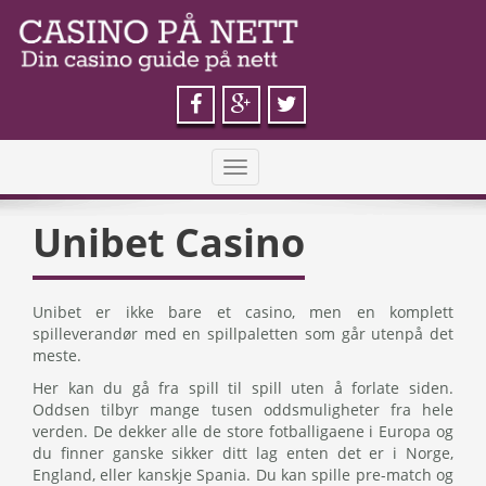
Toggle
navigation
Unibet Casino
Unibet er ikke bare et casino, men en komplett
spilleverandør med en spillpaletten som går utenpå det
meste.
Her kan du gå fra spill til spill uten å forlate siden.
Oddsen tilbyr mange tusen oddsmuligheter fra hele
verden. De dekker alle de store fotballigaene i Europa og
du finner ganske sikker ditt lag enten det er i Norge,
England, eller kanskje Spania. Du kan spille pre-match og