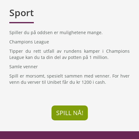
Sport
Spiller du på oddsen er mulighetene mange.
Champions League
Tipper du rett utfall av rundens kamper i Champions
League kan du ta din del av potten på 1 million.
Samle venner
Spill er morsomt, spesielt sammen med venner. For hver
venn du verver til Unibet får du kr 1200 i cash.
SPILL NÅ!