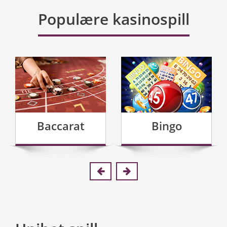
Populære kasinospill
Baccarat
Bingo