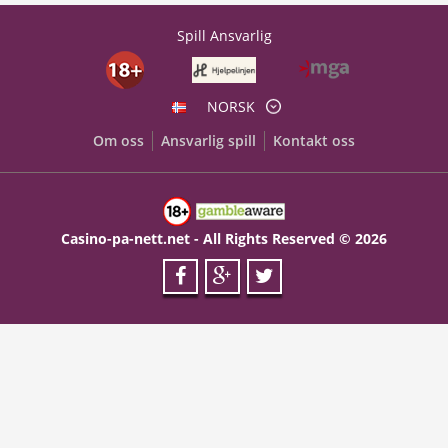
Spill Ansvarlig
NORSK
Om oss
Ansvarlig spill
Kontakt oss
Casino-pa-nett.net - All Rights Reserved © 2026