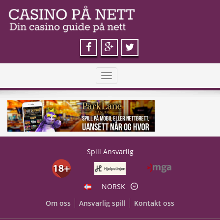
Toggle
navigation
Spill Ansvarlig
NORSK
Om oss
Ansvarlig spill
Kontakt oss