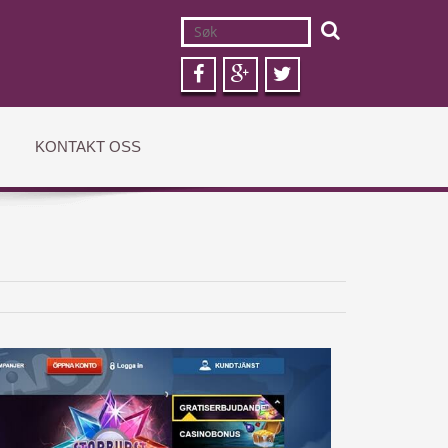
KONTAKT OSS