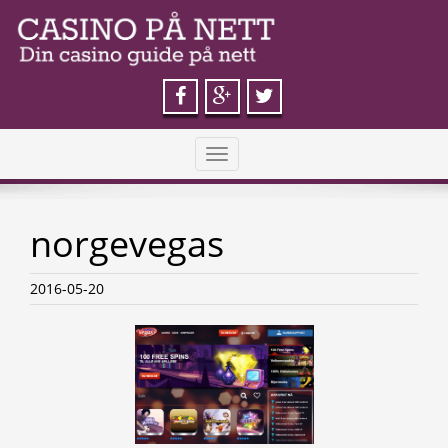
Toggle
navigation
norgevegas
2016-05-20