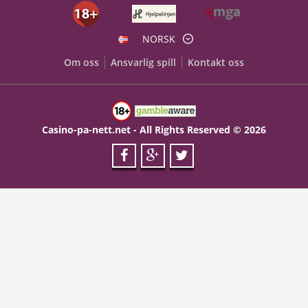
NORSK
Om oss
Ansvarlig spill
Kontakt oss
Casino-pa-nett.net - All Rights Reserved © 2026