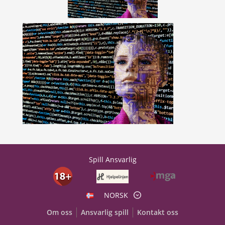
Spill Ansvarlig
NORSK
Om oss
Ansvarlig spill
Kontakt oss