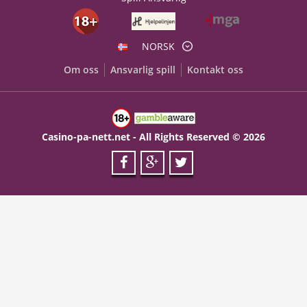
NORSK
Om oss
Ansvarlig spill
Kontakt oss
Casino-pa-nett.net - All Rights Reserved © 2026