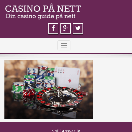
Toggle
navigation
Spill Ansvarlig