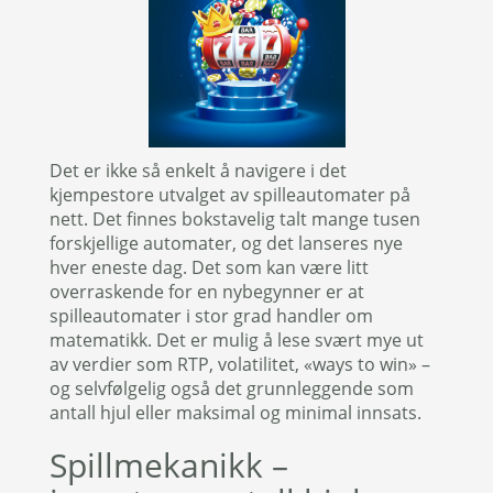
Det er ikke så enkelt å navigere i det
kjempestore utvalget av spilleautomater på
nett. Det finnes bokstavelig talt mange tusen
forskjellige automater, og det lanseres nye
hver eneste dag. Det som kan være litt
overraskende for en nybegynner er at
spilleautomater i stor grad handler om
matematikk. Det er mulig å lese svært mye ut
av verdier som RTP, volatilitet, «ways to win» –
og selvfølgelig også det grunnleggende som
antall hjul eller maksimal og minimal innsats.
Spillmekanikk –