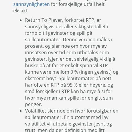
sannsynligheten
for forskjellige utfall helt
eksakt.
Return To Player, forkortet RTP, er
sannsynligvis det aller viktigste tallet i
forhold til gevinster og spill på
spilleautomater. Denne verdien måles i
prosent, og sier noe om hvor mye av
innsatsen over tid som utbetales som
gevinster. Igjen er det selvfølgelig viktig å
huske på at for et enkelt spinn vil RTP
kunne være mellom 0 % (ingen gevinst) og
ekstremt høyt. Spilleautomater på nett
har ofte en RTP på 95 % eller høyere, og
små forskjeller i RTP kan ha mye å si for
hvor mye man kan spille for en gitt sum
penger.
Volatilitet sier noe om hvor forutsigbar en
spilleautomat er. En automat med lav
volatilitet vil utbetale gevinster jevnt og
trutt, men da per definisjon med litt