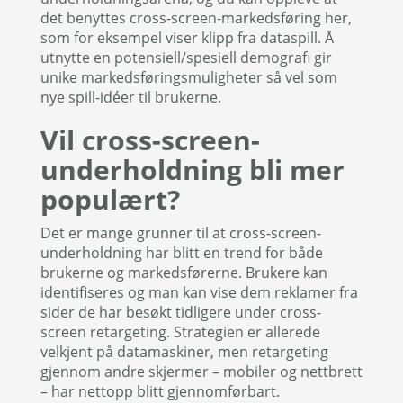
det benyttes cross-screen-markedsføring her,
som for eksempel viser klipp fra dataspill. Å
utnytte en potensiell/spesiell demografi gir
unike markedsføringsmuligheter så vel som
nye spill-idéer til brukerne.
Vil cross-screen-
underholdning bli mer
populært?
Det er mange grunner til at cross-screen-
underholdning har blitt en trend for både
brukerne og markedsførerne. Brukere kan
identifiseres og man kan vise dem reklamer fra
sider de har besøkt tidligere under cross-
screen retargeting. Strategien er allerede
velkjent på datamaskiner, men retargeting
gjennom andre skjermer – mobiler og nettbrett
– har nettopp blitt gjennomførbart.