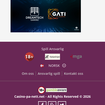
Spill Ansvarlig
NORSK
Om oss
Ansvarlig spill
Kontakt oss
Casino-pa-nett.net - All Rights Reserved © 2026