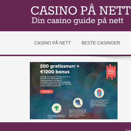
CASINO PÅ NETT
BESTE CASINOER
Sp