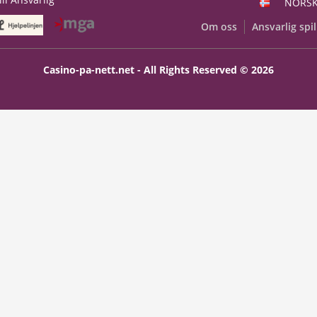
NORS
Om oss
Ansvarlig spil
Casino-pa-nett.net - All Rights Reserved © 2026