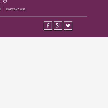
K
l
Kontakt oss