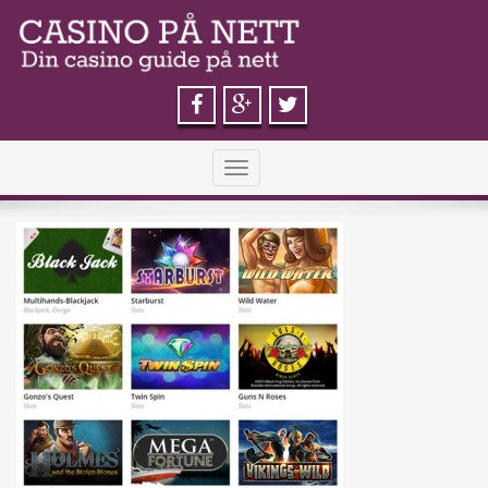
Toggle
navigation