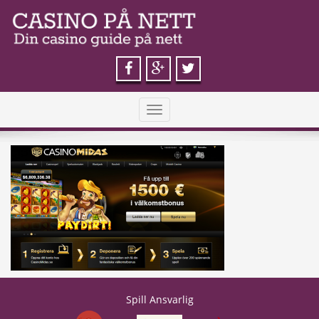
Toggle
navigation
Spill Ansvarlig