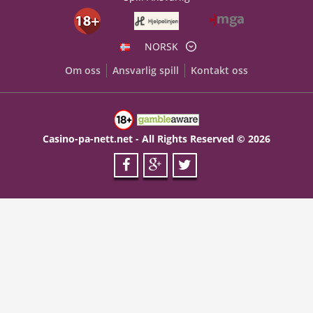
NORSK
Om oss
Ansvarlig spill
Kontakt oss
Casino-pa-nett.net - All Rights Reserved © 2026